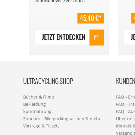
und bei
antioxidativer Zellschutz.
1 Stück
0,50€/Kapsel,
Mindesthaltbarkeitsdatum: 2026.
90 €*
45,40 €*
JETZT ENTDECKEN
J
ULTRACYCLING SHOP
KUNDEN
Bücher & Filme
FAQ - Er
Bekleidung
FAQ - Tra
Sportnahrung
FAQ - Au
Zubehör - Bikepackingtaschen & mehr
Über uns
Vorträge & Tickets
Kontakt 
Versand 