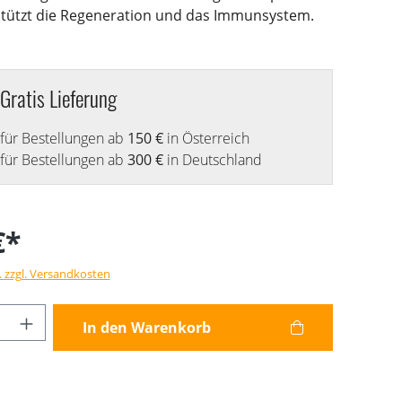
rstützt die Regeneration und das Immunsystem.
Gratis Lieferung
für Bestellungen ab
150 €
in Österreich
für Bestellungen ab
300 €
in Deutschland
€*
. zzgl. Versandkosten
Anzahl: Gib den gewünschten Wert ein od
In den Warenkorb