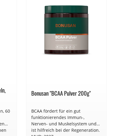
ln,
Nature
Bonusan "BCAA Pulver 200g"
Pulver
n, 60
BCAA fördert für ein gut
Natures
funktionierendes Immun-,
200g. Für mehr Energie im Alltag
den
Nerven- und Muskelsystem und
und zu
nen
ist hilfreich bei der Regeneration.
allgem