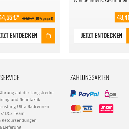
Wohlbefindens. Gesundheit
beginnt im Darm! 0,79€/Kaps
Mindesthaltbarkeitsdatum: 
44,55 €*
48,4
49,50 €*
(10% gespart)
ETZT ENTDECKEN
JETZT ENTDECKEN
SERVICE
ZAHLUNGSARTEN
nährung auf der Langstrecke
ining und Renntaktik
srüstung Ultra Radrennen
 // UCS Team
& Retoursendungen
& Lieferung