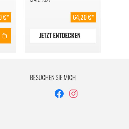
MHD: 2027
el,
2025.
0 €*
64,20 €*
JETZT ENTDECKEN
JE
BESUCHEN SIE MICH