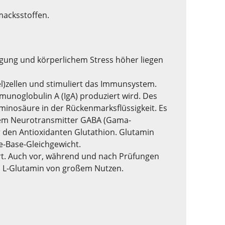
hmacksstoffen.
engung und körperlichem Stress höher liegen
el)zellen und stimuliert das Immunsystem.
unoglobulin A (IgA) produziert wird. Des
minosäure in der Rückenmarksflüssigkeit. Es
 dem Neurotransmitter GABA (Gama-
r den Antioxidanten Glutathion. Glutamin
re-Base-Gleichgewicht.
rt. Auch vor, während und nach Prüfungen
an L-Glutamin von großem Nutzen.