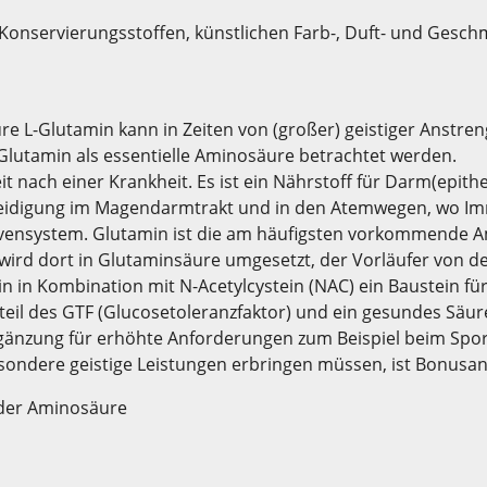
, Konservierungsstoffen, künstlichen Farb-, Duft- und Gesc
ure L-Glutamin kann in Zeiten von (großer) geistiger Anstr
Glutamin als essentielle Aminosäure betrachtet werden.
t nach einer Krankheit. Es ist ein Nährstoff für Darm(epith
rteidigung im Magendarmtrakt und in den Atemwegen, wo Imm
ervensystem. Glutamin ist die am häufigsten vorkommende A
d wird dort in Glutaminsäure umgesetzt, der Vorläufer von
n in Kombination mit N-Acetylcystein (NAC) ein Baustein fü
teil des GTF (Glucosetoleranzfaktor) und ein gesundes Säu
gänzung für erhöhte Anforderungen zum Beispiel beim Spo
besondere geistige Leistungen erbringen müssen, ist Bonus
m der Aminosäure