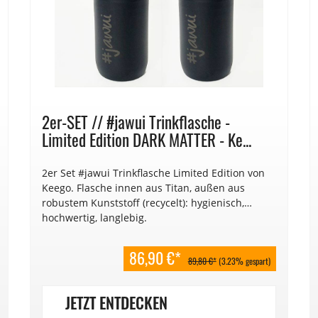
2er-SET // #jawui Trinkflasche -
Limited Edition DARK MATTER - Ke...
2er Set #jawui Trinkflasche Limited Edition von
Keego. Flasche innen aus Titan, außen aus
robustem Kunststoff (recycelt): hygienisch,
hochwertig, langlebig.
86,90 €*
89,80 €*
(3.23% gespart)
JETZT ENTDECKEN