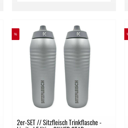
%
2er-SET // Sitzfleisch Trinkflasche -