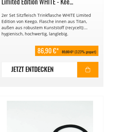
Limited Edition WHITE - Kee...
2er Set Sitzfleisch Trinkflasche WHITE Limited
Edition von Keego. Flasche innen aus Titan,
außen aus robustem Kunststoff (recycelt):
hygienisch, hochwertig, langlebig.
86,90 €*
89,80 €*
(3.23% gespart)
JETZT ENTDECKEN