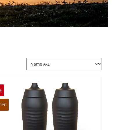
%
TIPP