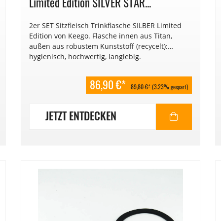
Limited Edition SILVER STAR...
2er SET Sitzfleisch Trinkflasche SILBER Limited
Edition von Keego. Flasche innen aus Titan,
außen aus robustem Kunststoff (recycelt):
hygienisch, hochwertig, langlebig.
86,90 €*
89,80 €*
(3.23% gespart)
JETZT ENTDECKEN