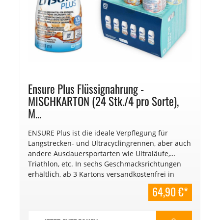
Ensure Plus Flüssignahrung -
MISCHKARTON (24 Stk./4 pro Sorte),
M...
ENSURE Plus ist die ideale Verpflegung für
Langstrecken- und Ultracyclingrennen, aber auch
andere Ausdauersportarten wie Ultraläufe,
Triathlon, etc. In sechs Geschmacksrichtungen
erhältlich, ab 3 Kartons versandkostenfrei in
Österreich (gültig ab 01.01.2025). Inhalt
64,90 €*
Mischkarton 24 Stück. € 13,52/l
Mindesthaltbarkeitsdatum: 03/2027