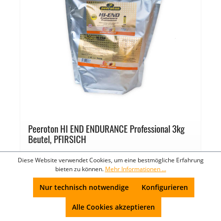
Peeroton HI END ENDURANCE Professional 3kg
Beutel, PFIRSICH
Diese Website verwendet Cookies, um eine bestmögliche Erfahrung
Peeroton Hi End Endurance 3kg (Nachfüll-)
bieten zu können.
Mehr Informationen ...
Beutel. Derzeit erhältlich in der
Geschmacksrichtung Pfirsich, in 600g zum
Nur technisch notwendige
Konfigurieren
Probieren, im DUO-Pack (2x600g) und im
praktischen 3kg Beutel. Preis: 106,90 Euro (€
Alle Cookies akzeptieren
35,63,-/kg). Mindesthaltbarkeitsdatum: 2027.