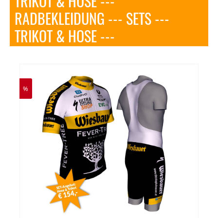
TRIKOT & HOSE ---
RADBEKLEIDUNG --- SETS ---
TRIKOT & HOSE ---
%