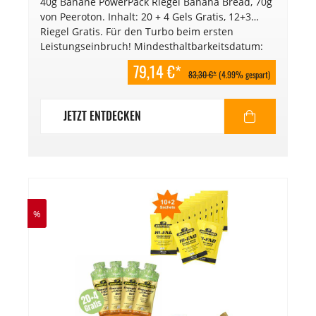
40g Banane PowerPack Riegel Banana Bread, 70g
von Peeroton. Inhalt: 20 + 4 Gels Gratis, 12+3
Riegel Gratis. Für den Turbo beim ersten
Leistungseinbruch! Mindesthaltbarkeitsdatum:
2026.
79,14 €*
83,30 €*
(4.99% gespart)
JETZT ENTDECKEN
%