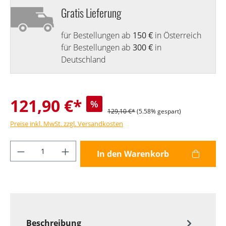
Gratis Lieferung
für Bestellungen ab
150 €
in Österreich
für Bestellungen ab
300 €
in
Deutschland
121,90 €*
%
129,10 €*
(5.58% gespart)
Preise inkl. MwSt. zzgl. Versandkosten
Produkt Anzahl: Gib den gewünschten Wer
In den Warenkorb
Beschreibung