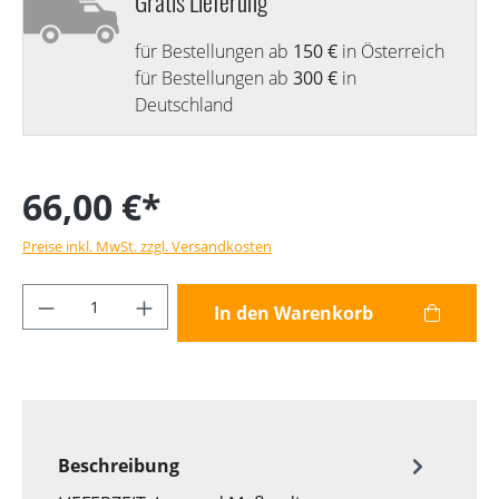
Gratis Lieferung
für Bestellungen ab
150 €
in Österreich
für Bestellungen ab
300 €
in
Deutschland
66,00 €*
Preise inkl. MwSt. zzgl. Versandkosten
Produkt Anzahl: Gib den gewünschten Wer
In den Warenkorb
Beschreibung