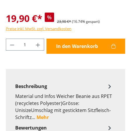
19,90 €*
%
23,90 €*
(16.74% gespart)
Preise inkl. MwSt. zzgl. Versandkosten
Produkt Anzahl: Gib den gewünschten Wer
In den Warenkorb
Beschreibung
Material und Infos Weicher Beanie aus RPET
(recycletes Polyester)Grösse:
UnisizeUmschlag mit gesticktem Sitzfleisch-
Schriftz…
Mehr
Bewertungen