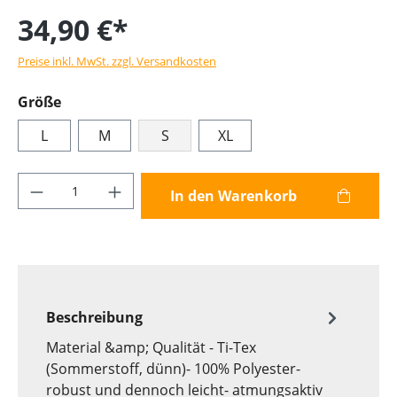
34,90 €*
Preise inkl. MwSt. zzgl. Versandkosten
Größe
L
M
S
XL
Produkt Anzahl: Gib den gewünschten Wer
In den Warenkorb
Beschreibung
Material &amp; Qualität - Ti-Tex
(Sommerstoff, dünn)- 100% Polyester-
robust und dennoch leicht- atmungsaktiv