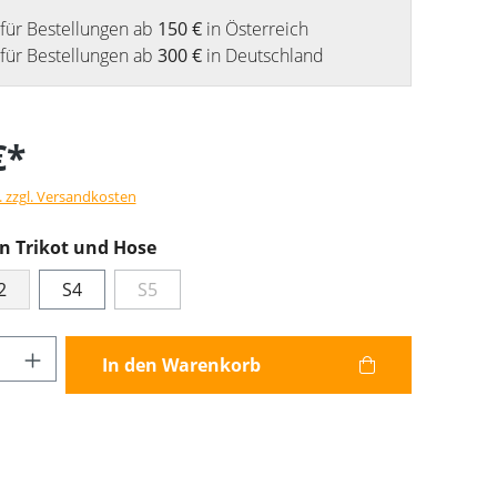
für Bestellungen ab
150 €
in Österreich
für Bestellungen ab
300 €
in Deutschland
€*
. zzgl. Versandkosten
 Trikot und Hose
2
S4
S5
Anzahl: Gib den gewünschten Wert ein od
In den Warenkorb