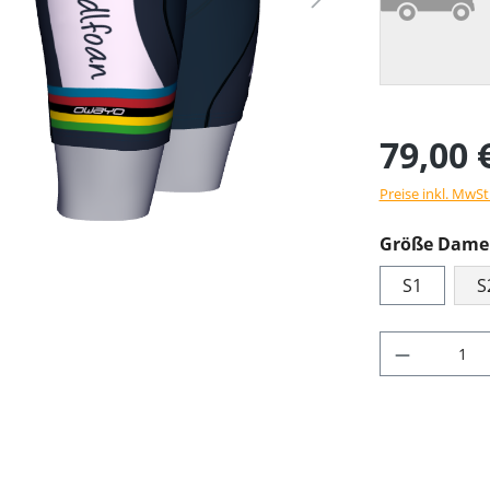
79,00 
Preise inkl. MwSt
Größe Damen
S1
S
Produkt 