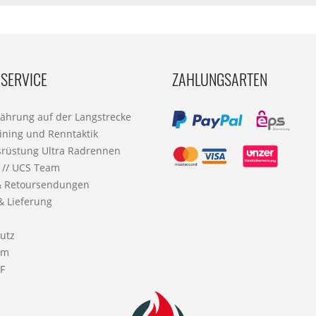
SERVICE
ZAHLUNGSARTEN
nährung auf der Langstrecke
ining und Renntaktik
srüstung Ultra Radrennen
 // UCS Team
& Retoursendungen
& Lieferung
utz
um
F