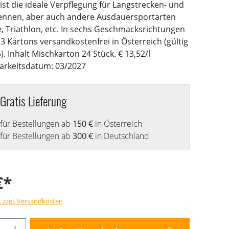
st die ideale Verpflegung für Langstrecken- und
rennen, aber auch andere Ausdauersportarten
e, Triathlon, etc. In sechs Geschmacksrichtungen
b 3 Kartons versandkostenfrei in Österreich (gültig
). Inhalt Mischkarton 24 Stück. € 13,52/l
arkeitsdatum: 03/2027
Gratis Lieferung
für Bestellungen ab
150 €
in Österreich
für Bestellungen ab
300 €
in Deutschland
€*
. zzgl. Versandkosten
Anzahl: Gib den gewünschten Wert ein od