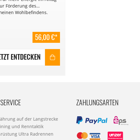
ur Förderung des
meinen Wohlbefindens.
56,00 €*
ETZT ENTDECKEN
SERVICE
ZAHLUNGSARTEN
nährung auf der Langstrecke
ining und Renntaktik
srüstung Ultra Radrennen