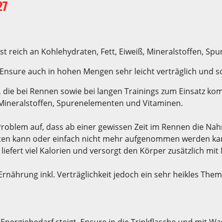
27
ist reich an Kohlehydraten, Fett, Eiweiß, Mineralstoffen, 
nsure auch in hohen Mengen sehr leicht verträglich und so
 die bei Rennen sowie bei langen Trainings zum Einsatz kom
, Mineralstoffen, Spurenelementen und Vitaminen.
 Problem auf, dass ab einer gewissen Zeit im Rennen die N
en kann oder einfach nicht mehr aufgenommen werden kann.
 liefert viel Kalorien und versorgt den Körper zusätzlich
a Ernährung inkl. Verträglichkeit jedoch ein sehr heikles The
ergiebedarf steigt, Ensure in die Trinkflasche und mit Wass