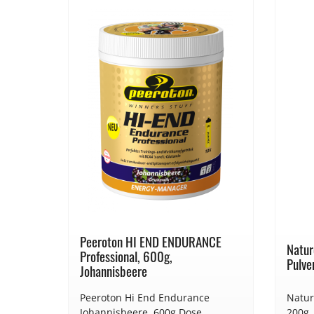
Peeroton HI END ENDURANCE
Natur
Professional, 600g,
Pulve
Johannisbeere
Peeroton Hi End Endurance
Natur
Johannisbeere. 600g Dose.
200g. Für mehr Energie im Allta