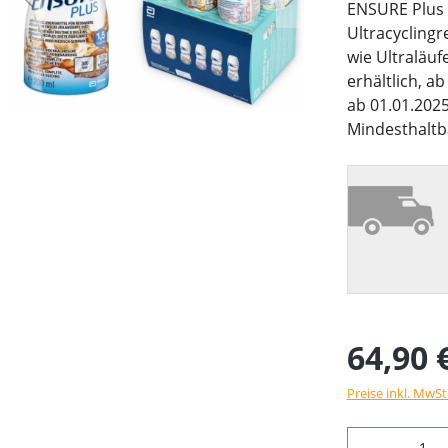
ENSURE Plus i
Ultracycling
wie Ultraläuf
erhältlich, a
ab 01.01.2025
Mindesthaltb
64,90 
Preise inkl. MwSt
Produkt 