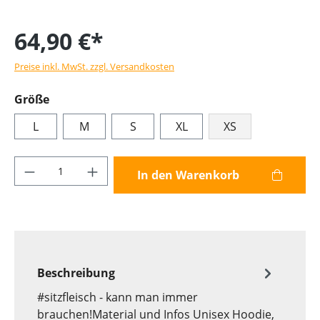
64,90 €*
Preise inkl. MwSt. zzgl. Versandkosten
Größe
L
M
S
XL
XS
Produkt Anzahl: Gib den gewünschten Wer
In den Warenkorb
Beschreibung
#sitzfleisch - kann man immer
brauchen!Material und Infos Unisex Hoodie,