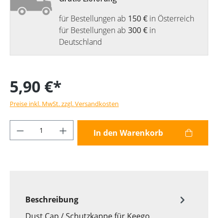
für Bestellungen ab
150 €
in Österreich
für Bestellungen ab
300 €
in
Deutschland
5,90 €*
Preise inkl. MwSt. zzgl. Versandkosten
Produkt Anzahl: Gib den gewünschten Wer
In den Warenkorb
Beschreibung
Dust Cap / Schutzkappe für Keego