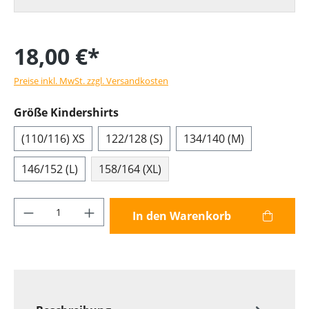
18,00 €*
Preise inkl. MwSt. zzgl. Versandkosten
Größe Kindershirts
(110/116) XS
122/128 (S)
134/140 (M)
146/152 (L)
158/164 (XL)
Produkt Anzahl: Gib den gewünschten Wer
In den Warenkorb