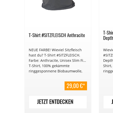
T-Shi
T-Shirt #SITZFLEISCH Anthracite
Dept
NEUE FARBE! Wieviel Sitzfleisch
Wievie
hast du? T-Shirt #SITZFLEISCH.
#SITZ
Farbe: Anthracite, Unisex Slim Fit
Depth/
T-Shirt, 100% gekämmte
Shirt
ringgesponnene Biobaumwolle,
ringg
Fair Trade, Jersey 155 g/m². Locker
Fair 
geschnitten.
gesch
29,00 €*
JETZT ENTDECKEN