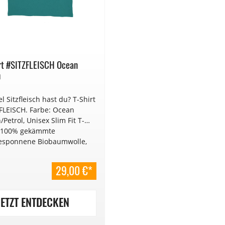
rt #SITZFLEISCH Ocean
h
l Sitzfleisch hast du? T-Shirt
FLEISCH. Farbe: Ocean
Petrol, Unisex Slim Fit T-
, 100% gekämmte
esponnene Biobaumwolle,
Trade, Jersey 155 g/m². Locker
nitten.
29,00 €*
JETZT ENTDECKEN