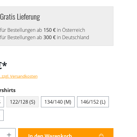
Gratis Lieferung
für Bestellungen ab
150 €
in Österreich
für Bestellungen ab
300 €
in Deutschland
€*
. zzgl. Versandkosten
shirts
S
122/128 (S)
134/140 (M)
146/152 (L)
)
Anzahl: Gib den gewünschten Wert ein od
In den Warenkorb