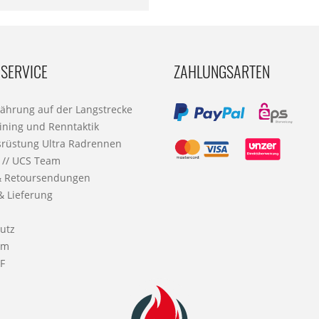
SERVICE
ZAHLUNGSARTEN
nährung auf der Langstrecke
ining und Renntaktik
srüstung Ultra Radrennen
 // UCS Team
& Retoursendungen
& Lieferung
utz
um
F