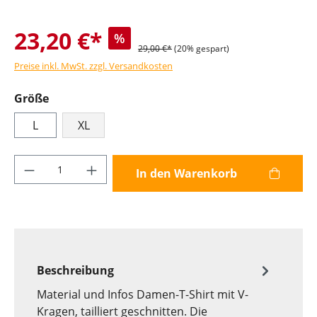
23,20 €*
%
29,00 €*
(20% gespart)
Preise inkl. MwSt. zzgl. Versandkosten
Größe
L
XL
Produkt Anzahl: Gib den gewünschten Wer
In den Warenkorb
Beschreibung
Material und Infos Damen-T-Shirt mit V-
Kragen, tailliert geschnitten. Die