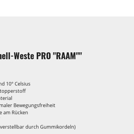
hell-Weste PRO "RAAM""
d 10° Celsius
topperstoff
terial
timaler Bewegungsfreiheit
he am Rücken
 verstellbar durch Gummikordeln)