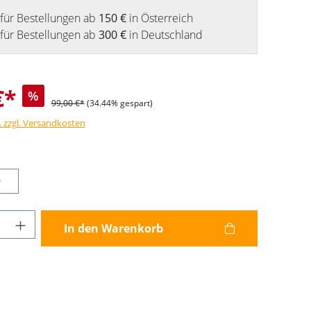
für Bestellungen ab
150 €
in Österreich
für Bestellungen ab
300 €
in Deutschland
€*
%
99,00 €*
(34.44% gespart)
. zzgl. Versandkosten
9
Anzahl: Gib den gewünschten Wert ein od
In den Warenkorb