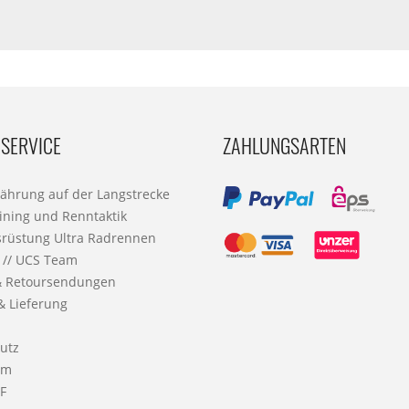
SERVICE
ZAHLUNGSARTEN
nährung auf der Langstrecke
ining und Renntaktik
srüstung Ultra Radrennen
 // UCS Team
& Retoursendungen
& Lieferung
utz
um
F