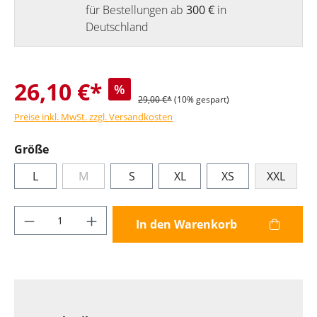
für Bestellungen ab
300 €
in
Deutschland
26,10 €*
%
29,00 €*
(10% gespart)
Preise inkl. MwSt. zzgl. Versandkosten
Größe
L
M
S
XL
XS
XXL
Produkt Anzahl: Gib den gewünschten Wer
In den Warenkorb