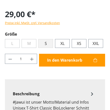
29,00 €*
Preise inkl. MwSt. zzgl. Versandkosten
Größe
L
M
S
XL
XS
XXL
Produkt Anzahl: Gib den gewünschten Wer
In den Warenkorb
Beschreibung
#Jawui ist unser Motto!Material und Infos
Unisex T-Shirt Classic BioLockerer Schnitt