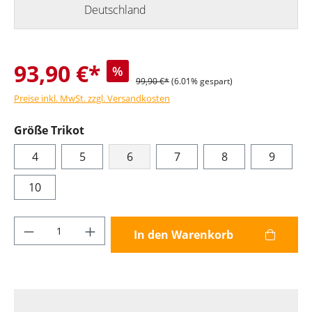
Deutschland
93,90 €*
%
99,90 €*
(6.01% gespart)
Preise inkl. MwSt. zzgl. Versandkosten
Größe Trikot
4
5
6
7
8
9
10
Produkt Anzahl: Gib den gewünschten Wer
In den Warenkorb