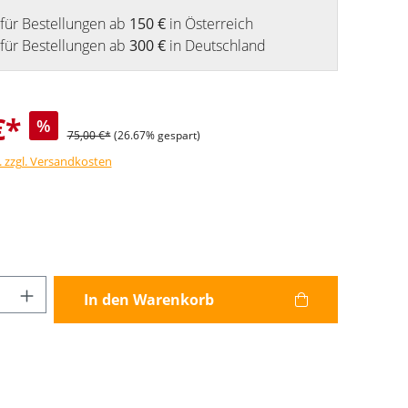
für Bestellungen ab
150 €
in Österreich
für Bestellungen ab
300 €
in Deutschland
€*
%
75,00 €*
(26.67% gespart)
. zzgl. Versandkosten
Anzahl: Gib den gewünschten Wert ein od
In den Warenkorb