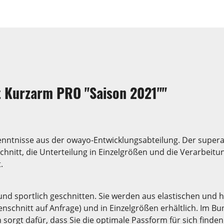
t Kurzarm PRO "Saison 2021""
rkenntnisse aus der owayo-Entwicklungsabteilung. Der supe
nitt, die Unterteilung in Einzelgrößen und die Verarbeitu
.
und sportlich geschnitten. Sie werden aus elastischen und h
nschnitt auf Anfrage) und in Einzelgrößen erhältlich. Im B
orgt dafür, dass Sie die optimale Passform für sich finde