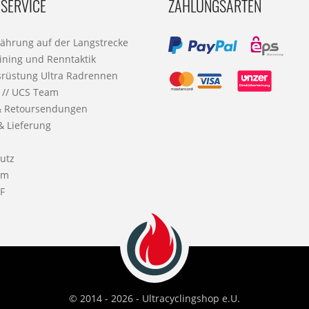
SERVICE
ZAHLUNGSARTEN
nährung auf der Langstrecke
ining und Renntaktik
srüstung Ultra Radrennen
 // UCS Team
& Retoursendungen
& Lieferung
utz
um
F
© 2014 - 2026 - Ultracyclingshop e.U.