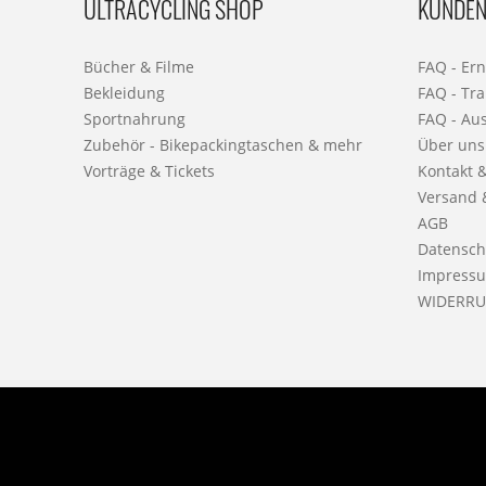
ULTRACYCLING SHOP
KUNDEN
Bücher & Filme
FAQ - Er
Bekleidung
FAQ - Tra
Sportnahrung
FAQ - Au
Zubehör - Bikepackingtaschen & mehr
Über uns
Vorträge & Tickets
Kontakt 
Versand 
AGB
Datensch
Impress
WIDERRU