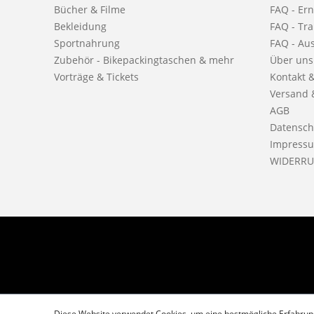
Bücher & Filme
FAQ - Er
Bekleidung
FAQ - Tra
Sportnahrung
FAQ - Au
Zubehör - Bikepackingtaschen & mehr
Über uns
Vorträge & Tickets
Kontakt 
Versand 
AGB
Datensch
Impress
WIDERRU
Diese Website verwendet Cookies, um eine bestmögliche Erfahrun