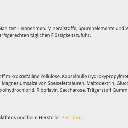
 Mahlzeit – einnehmen. Mineralstoffe, Spurenelemente und 
fsgerechten täglichen Flüssigkeitszufuhr.
f mikrokristalline Zellulose, Kapselhülle Hydroxypropylmeth
el Magnesiumsalze von Speisefettsäuren, Maltodextrin, Gluc
xolhydrochlorid, Riboflavin, Saccharose, Trägerstoff Gummi
uktfotos und beim Hersteller
Peeroton
.