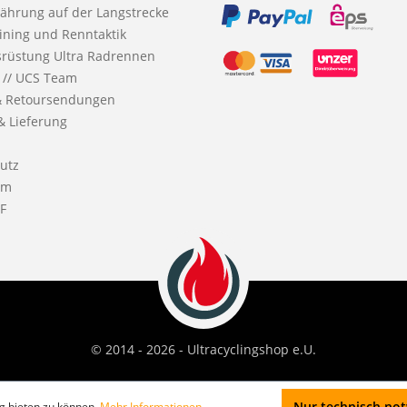
nährung auf der Langstrecke
ining und Renntaktik
srüstung Ultra Radrennen
 // UCS Team
& Retoursendungen
& Lieferung
utz
um
F
© 2014 - 2026 - Ultracyclingshop e.U.
Nur technisch no
g bieten zu können.
Mehr Informationen ...