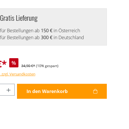
Gratis Lieferung
für Bestellungen ab
150 €
in Österreich
für Bestellungen ab
300 €
in Deutschland
€*
%
34,90 €*
(10% gespart)
. zzgl. Versandkosten
Anzahl: Gib den gewünschten Wert ein od
In den Warenkorb