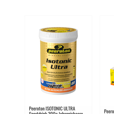
Peeroton ISOTONIC ULTRA
el 70g
Peer
Sportdrink 300g Johannisbeere-