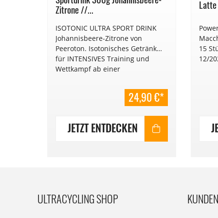
Latte
Zitrone //...
ISOTONIC ULTRA SPORT DRINK
Power
Inhalt:
Johannisbeere-Zitrone von
Macch
D:
Peeroton. Isotonisches Getränk
15 St
für INTENSIVES Training und
12/20
Wettkampf ab einer
Belastungsdauer von 2 Stunden.
Mindesthaltbarkeitsdatum: 2025,
50 €*
24,90 €*
€ 79,60,-/kg
JETZT ENTDECKEN
J
ULTRACYCLING SHOP
KUNDEN