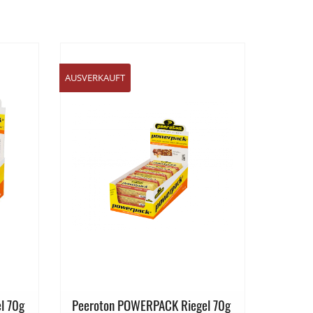
AUSVERKAUFT
l 70g
Peeroton POWERPACK Riegel 70g
Peerot