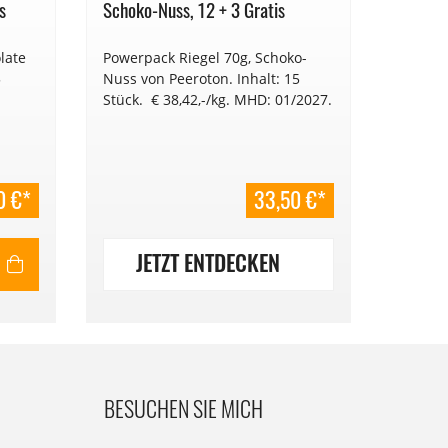
s
Schoko-Nuss, 12 + 3 Gratis
Müsli, 
late
Powerpack Riegel 70g, Schoko-
Powerpa
5
Nuss von Peeroton. Inhalt: 15
Peeroto
Stück. € 38,42,-/kg. MHD: 01/2027.
38,42,-
0 €*
33,50 €*
JETZT ENTDECKEN
JE
BESUCHEN SIE MICH