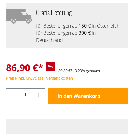
Gratis Lieferung
für Bestellungen ab
150 €
in Österreich
für Bestellungen ab
300 €
in
Deutschland
86,90 €*
%
89,80 €*
(3.23% gespart)
Preise inkl. MwSt. zzgl. Versandkosten
Produkt Anzahl: Gib den gewünschten Wer
In den Warenkorb