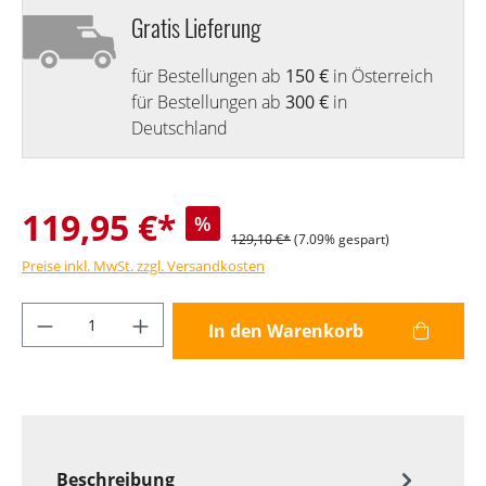
Gratis Lieferung
für Bestellungen ab
150 €
in Österreich
für Bestellungen ab
300 €
in
Deutschland
119,95 €*
%
129,10 €*
(7.09% gespart)
Preise inkl. MwSt. zzgl. Versandkosten
Produkt Anzahl: Gib den gewünschten Wer
In den Warenkorb
Beschreibung