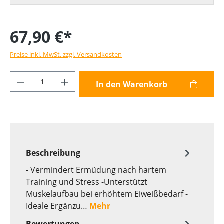
67,90 €*
Preise inkl. MwSt. zzgl. Versandkosten
Produkt Anzahl: Gib den gewünschten Wer
In den Warenkorb
Beschreibung
- Vermindert Ermüdung nach hartem
Training und Stress -Unterstützt
Muskelaufbau bei erhöhtem Eiweißbedarf -
Ideale Ergänzu…
Mehr
Bewertungen