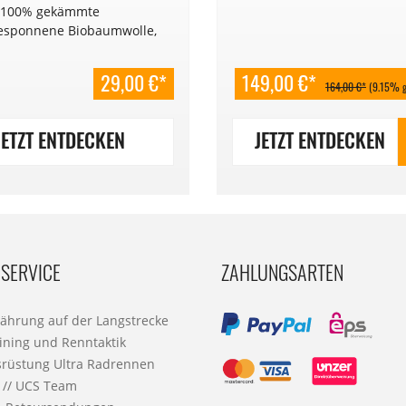
, 100% gekämmte
esponnene Biobaumwolle,
Trade, Jersey 155 g/m². Locker
nitten.
29,00 €*
149,00 €*
164,00 €*
(9.15% g
JETZT ENTDECKEN
JETZT ENTDECKEN
SERVICE
ZAHLUNGSARTEN
nährung auf der Langstrecke
ining und Renntaktik
srüstung Ultra Radrennen
 // UCS Team