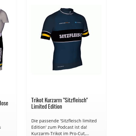
%
Trikot Kurzarm "Sitzfleisch"
Trikot 
 Hose
Limited Edition
Limited
Die passende 'Sitzfleisch limited
DAS AER
s
Edition' zum Podcast ist da!
#Sitzfl
Kurzarm-Trikot im Pro-Cut,
feine S