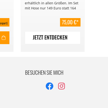
erhältlich in allen Größen. Im Set
an den
mit Hose nur 149 Euro statt 164
den wä
Euro!
Jahres
Tragege
75,00 €*
93
espart)
JETZT ENTDECKEN
J
BESUCHEN SIE MICH