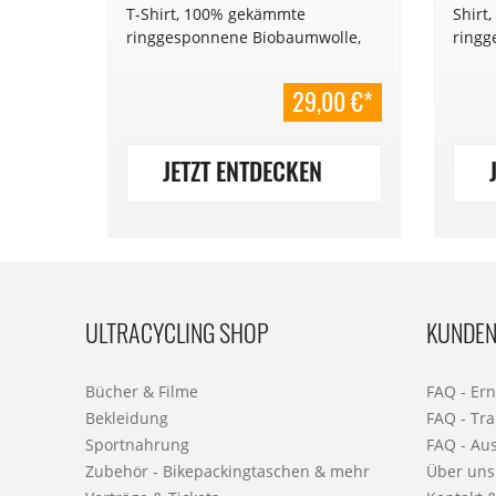
ade in
T-Shirt, 100% gekämmte
Shirt
es
ringgesponnene Biobaumwolle,
ringg
s
Fair Trade, Jersey 155 g/m². Locker
Fair 
geschnitten.
gesch
29,00 €*
 gespart)
JETZT ENTDECKEN
ULTRACYCLING SHOP
KUNDEN
Bücher & Filme
FAQ - Er
Bekleidung
FAQ - Tra
Sportnahrung
FAQ - Au
Zubehör - Bikepackingtaschen & mehr
Über uns