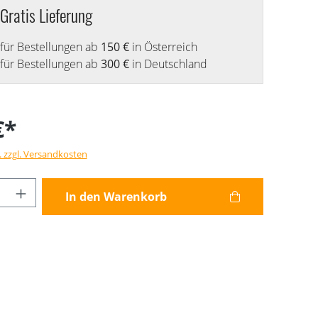
Gratis Lieferung
für Bestellungen ab
150 €
in Österreich
für Bestellungen ab
300 €
in Deutschland
€*
. zzgl. Versandkosten
Anzahl: Gib den gewünschten Wert ein od
In den Warenkorb