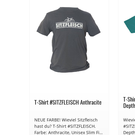
ch"
T-Shi
T-Shirt #SITZFLEISCH Anthracite
Dept
NEUE FARBE! Wieviel Sitzfleisch
Wievie
. Der
hast du? T-Shirt #SITZFLEISCH.
#SITZ
uktur
Farbe: Anthracite, Unisex Slim Fit
Depth/