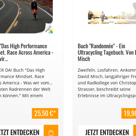
"Das High Performance
Buch "Randonnée" - Ein
et. Race Across America -
Ultracycling Tagebuch. Von 
ir...
Misch
R DA! Buch "Das High
Zweifeln. Losfahren. Ankom
rmance Mindset. Race
David Misch, langjähriger F
s America - Was wir vom
und Radkollege von Christo
sten Radrennen der Welt
Strasser, beschreibt seine
n können." Mit einem
Erlebnisse im Ultracyclingsp
rt von Christoph Strasser
lf Leadership-Lessons des
25,50 €*
19,9
s Kurt Matzler.
derheit: Kurt spendet pro
uftem Buch über den
ETZT ENTDECKEN
JETZT ENTDECKEN
cyclingshop 5 Euro für die