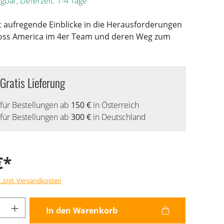
gbar, Lieferzeit: 1-4 Tage
t aufregende Einblicke in die Herausforderungen
oss America im 4er Team und deren Weg zum
Gratis Lieferung
für Bestellungen ab
150 €
in Österreich
für Bestellungen ab
300 €
in Deutschland
€*
. zzgl. Versandkosten
Anzahl: Gib den gewünschten Wert ein od
In den Warenkorb