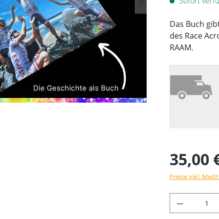
Sofort verfü
Das Buch gib
des Race Acr
RAAM.
35,00 
Preise inkl. MwSt
Produkt 