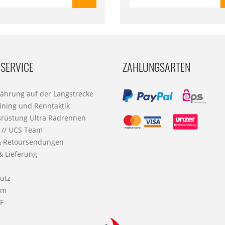
ttung der Kinderlähmung.
SERVICE
ZAHLUNGSARTEN
nährung auf der Langstrecke
ining und Renntaktik
srüstung Ultra Radrennen
 // UCS Team
& Retoursendungen
& Lieferung
utz
um
F