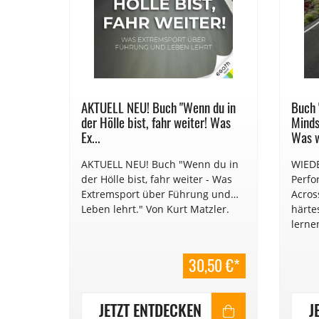
AKTUELL NEU! Buch "Wenn du in
Buch 
der Hölle bist, fahr weiter! Was
Minds
Ex...
Was w
AKTUELL NEU! Buch "Wenn du in
WIEDE
der Hölle bist, fahr weiter - Was
Perfo
Extremsport über Führung und
Acros
Leben lehrt." Von Kurt Matzler.
härte
lerne
Vorwo
und e
30,50 €*
Autor
Beson
verka
JETZT ENTDECKEN
J
Ultra