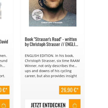
Book "Strasser's Road" - written
David
by Christoph Strasser // ENGLI...
men.
ENGLISH EDITION. In his book,
reund
Christoph Strasser, six time RAAM
ph
Winner, not only describes the
ups and downs of his cycling
ort.
career, but also provides insight
behind the scenes of the longest
and hardest ultra-cycling races
0 €*
26,90 €*
worldwide.
JETZT ENTDECKEN