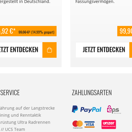
Hergestellt in Deutschland.
Fassungsvermögen.
,92 €*
99,9
99,90 €*
(14.99% gespart)
ETZT ENTDECKEN
JETZT ENTDECKEN
SERVICE
ZAHLUNGSARTEN
nährung auf der Langstrecke
ining und Renntaktik
srüstung Ultra Radrennen
 // UCS Team