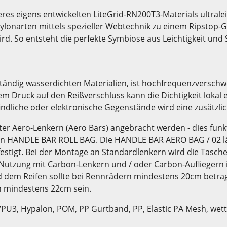
es eigens entwickelten LiteGrid-RN200T3-Materials ultralei
Nylonarten mittels spezieller Webtechnik zu einem Ripstop-
. So entsteht die perfekte Symbiose aus Leichtigkeit und St
ändig wasserdichten Materialien, ist hochfrequenzverschwe
m Druck auf den Reißverschluss kann die Dichtigkeit lokal 
ndliche oder elektronische Gegenstände wird eine zusätzli
 Aero-Lenkern (Aero Bars) angebracht werden - dies funktio
en HANDLE BAR ROLL BAG. Die HANDLE BAR AERO BAG / 02 lä
festigt. Bei der Montage an Standardlenkern wird die Tasche
 Nutzung mit Carbon-Lenkern und / oder Carbon-Aufliegern 
 dem Reifen sollte bei Rennrädern mindestens 20cm betrag
 mindestens 22cm sein.
PU3, Hypalon, POM, PP Gurtband, PP, Elastic PA Mesh, wett