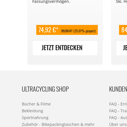
Bag.
Fassungsvermögen.
Ski. 
74,92 €*
84
 gespart)
99,90 €*
(25.01% gespart)
JETZT ENTDECKEN
J
ULTRACYCLING SHOP
KUNDEN
Bücher & Filme
FAQ - Er
Bekleidung
FAQ - Tra
Sportnahrung
FAQ - Au
Zubehör - Bikepackingtaschen & mehr
Über uns