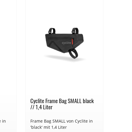
Cyclite Frame Bag SMALL black
Cyclite
// 1,4 Liter
 in
Frame Bag SMALL von Cyclite in
SKI RAC
'black' mit 1,4 Liter
von Cyc