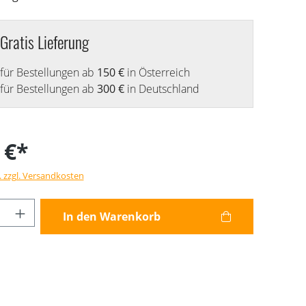
Gratis Lieferung
für Bestellungen ab
150 €
in Österreich
für Bestellungen ab
300 €
in Deutschland
 €*
. zzgl. Versandkosten
Anzahl: Gib den gewünschten Wert ein od
In den Warenkorb