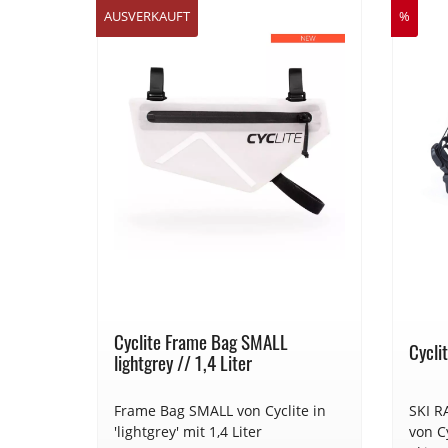
%
AUSVERKAUFT
%
lack //
Cyclite Frame Bag SMALL
Cycli
lightgrey // 1,4 Liter
k'.
Frame Bag SMALL von Cyclite in
SKI R
 Frame
'lightgrey' mit 1,4 Liter
von C