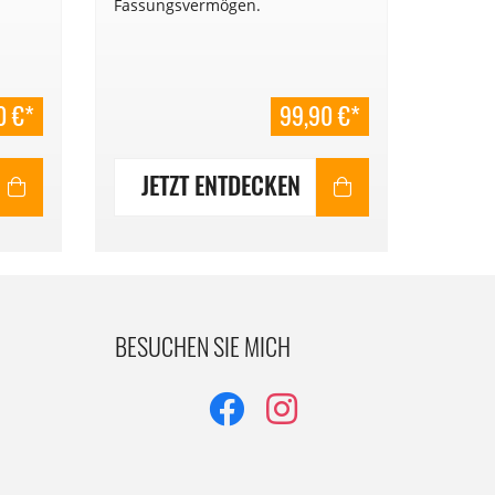
Fassungsvermögen.
Ski. He
0 €*
99,90 €*
JETZT ENTDECKEN
JE
BESUCHEN SIE MICH