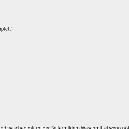
plett)
nd waschen mit milder Seife/mildem Waschmittel wenn nöt