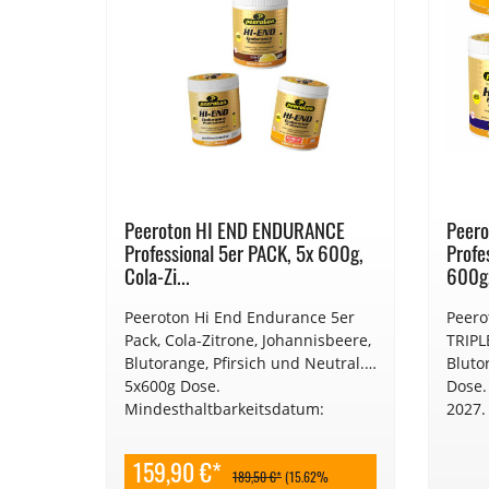
NCE
Peeroton HI END ENDURANCE
Peer
x 600g,
Professional 5er PACK, 5x 600g,
Profe
Cola-Zi...
600g,
ce DUO
Peeroton Hi End Endurance 5er
Peero
ose.
Pack, Cola-Zitrone, Johannisbeere,
TRIPL
: 2027
Blutorange, Pfirsich und Neutral.
Bluto
5x600g Dose.
Dose.
Mindesthaltbarkeitsdatum:
2027.
2027/2028.
90 €*
159,90 €*
189,50 €*
(15.62%