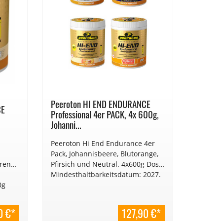
Peeroton HI END ENDURANCE
AKTUEL
CE
Professional 4er PACK, 4x 600g,
ENDURA
Johanni...
PACK, 2
Peeroton Hi End Endurance 4er
NEU! P
Pack, Johannisbeere, Blutorange,
DUO Pac
hrend
Pfirsich und Neutral. 4x600g Dose.
Dose. 
Mindesthaltbarkeitsdatum: 2027.
2028
0g
 in
0 €*
127,90 €*
gs.