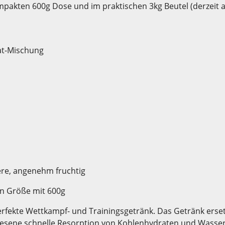
ompakten 600g Dose und im praktischen 3kg Beutel (derzeit a
at-Mischung
re, angenehm fruchtig
nen Größe mit 600g
erfekte Wettkampf- und Trainingsgetränk. Das Getränk erse
iesene schnelle Resorption von Kohlenhydraten und Wasser 