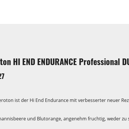
oton HI END ENDURANCE Professional D
27
oton ist der Hi End Endurance mit verbesserter neuer Re
ohannisbeere und Blutorange, angenehm fruchtig, weder zu s