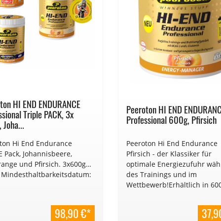
oton HI END ENDURANCE
Peeroton HI END ENDURAN
ssional Triple PACK, 3x
Professional 600g, Pfirsich
 Joha...
ton Hi End Endurance
Peeroton Hi End Endurance
E Pack, Johannisbeere,
Pfirsich - der Klassiker für
range und Pfirsich. 3x600g
optimale Energiezufuhr wä
 Mindesthaltbarkeitsdatum:
des Trainings und im
Wettbewerb!Erhältlich in 60
zum Probieren und im
praktischen 3kg Beutel sowie
98,90 €*
37,9
den 40g Sachets für unterwe