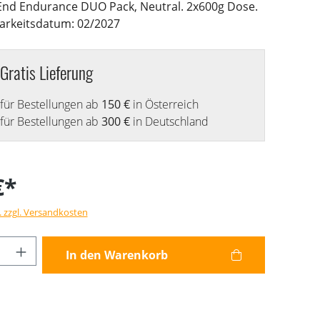
End Endurance DUO Pack, Neutral. 2x600g Dose.
arkeitsdatum: 02/2027
Gratis Lieferung
für Bestellungen ab
150 €
in Österreich
für Bestellungen ab
300 €
in Deutschland
€*
. zzgl. Versandkosten
Anzahl: Gib den gewünschten Wert ein od
In den Warenkorb