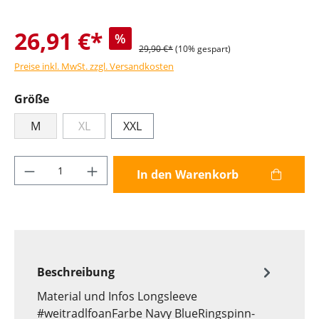
26,91 €*
%
29,90 €*
(10% gespart)
Preise inkl. MwSt. zzgl. Versandkosten
Größe
M
XL
XXL
Produkt Anzahl: Gib den gewünschten Wer
In den Warenkorb
Beschreibung
Material und Infos Longsleeve
#weitradlfoanFarbe Navy BlueRingspinn-