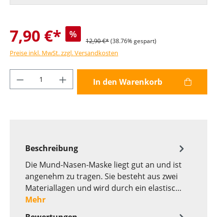
7,90 €*
%
12,90 €*
(38.76% gespart)
Preise inkl. MwSt. zzgl. Versandkosten
Produkt Anzahl: Gib den gewünschten Wer
In den Warenkorb
Beschreibung
Die Mund-Nasen-Maske liegt gut an und ist
angenehm zu tragen. Sie besteht aus zwei
Materiallagen und wird durch ein elastisc…
Mehr
Bewertungen