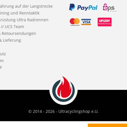
nährung auf der Langstrecke
ining und Renntaktik
srüstung Ultra Radrennen
 // UCS Team
& Retoursendungen
& Lieferung
utz
um
F
© 2014 - 2026 - Ultracyclingshop e.U.