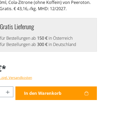
ml, Cola-Zitrone (ohne Koffein) von Peeroton.
 Gratis. € 43,16,-/kg. MHD: 12/2027.
Gratis Lieferung
für Bestellungen ab
150 €
in Österreich
für Bestellungen ab
300 €
in Deutschland
€*
. zzgl. Versandkosten
Anzahl: Gib den gewünschten Wert ein od
In den Warenkorb