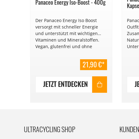
Panaceo Energy Iso-Boost - 400g
Kapse
Der Panaceo Energy Iso Boost
Panac
versorgt mit schneller Energie
Outfi
und unterstützt mit wichtigen
Zusa
Vitaminen und Mineralstoffen.
Natur
Vegan, glutenfrei und ohne
Unter
chemische Zusatzstoffe.Inhalt:
der R
400g. € 5,48/100g,
Kapse
21,90 €*
Mindesthaltbarkeitsdatum: 2028
JETZT ENTDECKEN
J
ULTRACYCLING SHOP
KUNDEN