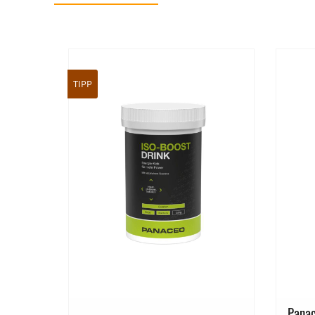
TIPP
Panac