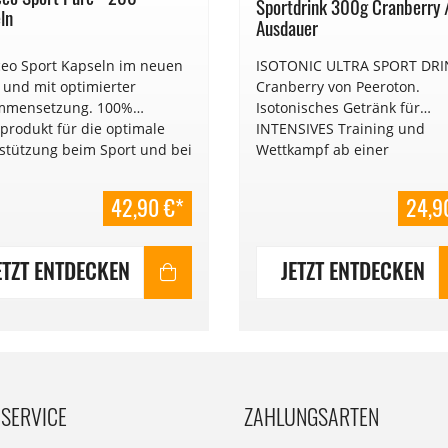
Sportdrink 300g Cranberry 
ln
Ausdauer
eo Sport Kapseln im neuen
ISOTONIC ULTRA SPORT DRI
t und mit optimierter
Cranberry von Peeroton.
mmensetzung. 100%
Isotonisches Getränk für
produkt für die optimale
INTENSIVES Training und
stützung beim Sport und bei
Wettkampf ab einer
egeneration. € 0,21 / 1 Stück
Belastungsdauer von 2 Stun
l
79,60,-/kg
42,90 €*
24,9
ETZT ENTDECKEN
JETZT ENTDECKEN
SERVICE
ZAHLUNGSARTEN