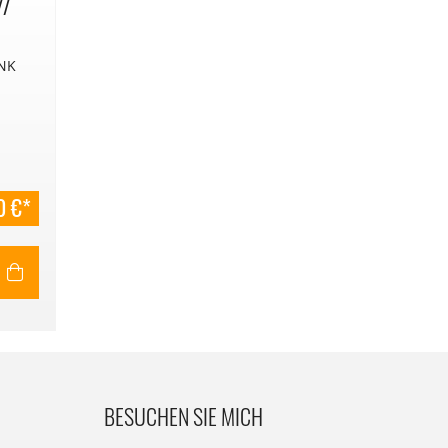
//
NK
den. €
0 €*
BESUCHEN SIE MICH