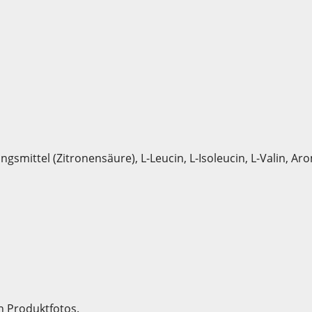
gsmittel (Zitronensäure), L-Leucin, L-Isoleucin, L-Valin, A
n Produktfotos.