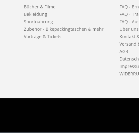
Bücher & Filme
FAQ - Er
Bekleidung
FAQ - Tra
Sportnahrung
FAQ - Au
Zubehör - Bikepackingtaschen & mehr
Über uns
Vorträge & Tickets
Kontakt 
Versand 
AGB
Datensch
Impress
WIDERRU