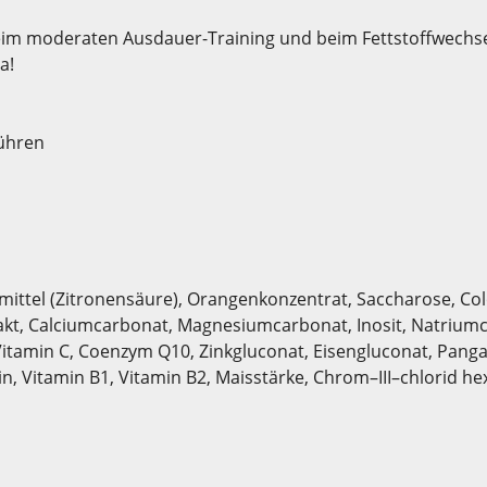
im moderaten Ausdauer-Training und beim Fettstoffwechsel-
a!
rühren
mittel (Zitronensäure), Orangenkonzentrat, Saccharose, Col
kt, Calciumcarbonat, Magnesiumcarbonat, Inosit, Natriumch
itamin C, Coenzym Q10, Zinkgluconat, Eisengluconat, Panga
in, Vitamin B1, Vitamin B2, Maisstärke, Chrom–III–chlorid he