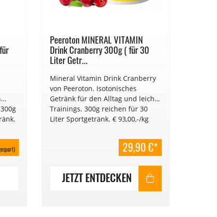
Peeroton MINERAL VITAMIN
Peerot
für
Drink Cranberry 300g ( für 30
Drink P
Liter Getr...
30 Lit..
Mineral Vitamin Drink Cranberry
Mineral
.
von Peeroton. Isotonisches
Marille
n
Getränk für den Alltag und leichte
Getränk
 300g
Trainings. 300g reichen für 30
Trainin
ränk.
Liter Sportgetränk. € 93,00,-/kg
Liter S
29,90 €*
espart)
JETZT ENTDECKEN
JE