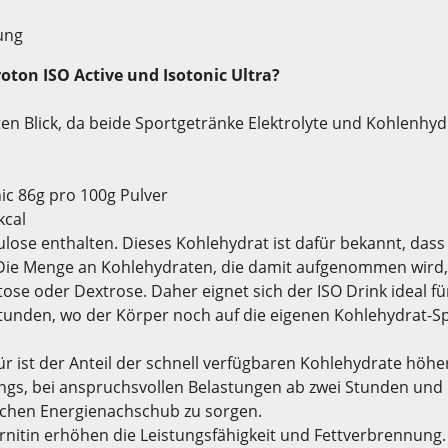
nung
oton ISO Active und Isotonic Ultra?
en Blick, da beide Sportgetränke Elektrolyte und Kohlenhydr
nic 86g pro 100g Pulver
kcal
ltulose enthalten. Dieses Kohlehydrat ist dafür bekannt, 
. Die Menge an Kohlehydraten, die damit aufgenommen wird, i
ctose oder Dextrose. Daher eignet sich der ISO Drink ideal 
tunden, wo der Körper noch auf die eigenen Kohlehydrat-Sp
für ist der Anteil der schnell verfügbaren Kohlehydrate höher
ainings, bei anspruchsvollen Belastungen ab zwei Stunden un
lichen Energienachschub zu sorgen.
nitin erhöhen die Leistungsfähigkeit und Fettverbrennung.