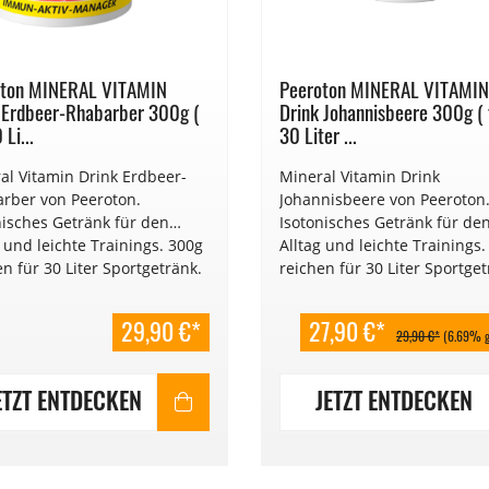
oton MINERAL VITAMIN
Peeroton MINERAL VITAMIN
 Erdbeer-Rhabarber 300g (
Drink Johannisbeere 300g ( 
 Li...
30 Liter ...
al Vitamin Drink Erdbeer-
Mineral Vitamin Drink
rber von Peeroton.
Johannisbeere von Peeroton
nisches Getränk für den
Isotonisches Getränk für de
g und leichte Trainings. 300g
Alltag und leichte Trainings.
en für 30 Liter Sportgetränk.
reichen für 30 Liter Sportget
/1g
€ 0,10 /g
29,90 €*
27,90 €*
29,90 €*
(6.69% g
ETZT ENTDECKEN
JETZT ENTDECKEN