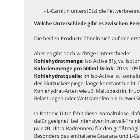
- L-Carnitin unterstützt die Fettverbren
Welche Unterschiede gibt es zwischen Peer
Die beiden Produkte ähneln sich auf den erst
Aber es gibt doch wichtige Unterschiede:
Kohlehydratmenge:
Iso Active 81g vs. Isoto
Kalorienmenge pro 500ml Drink:
70 vs 109 
Kohlehydratquelle:
Im Iso-Active ist Isoma
der Blutzuckerspiegel lange konstant bleibt
Kohlehydrat-Arten wie zB. Maltodextrin, Fru
Belastungen oder Wettkämpfen bis zu zwei S
In Isotonic Ultra fehlt diese Isomaltulose, da
dafür geeignet, bei intensiven Intervall-Tr
(wie zB. Ultra-Radrennen) für den größtmög
Besonders das enthaltene Guarana und L-Car