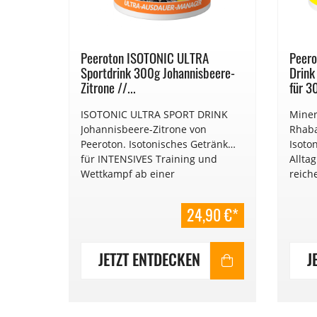
tdrink
Peeroton ISOTONIC ULTRA
Peer
Sportdrink 300g Johannisbeere-
Drink
Zitrone //...
für 30
trone-
ISOTONIC ULTRA SPORT DRINK
Miner
Johannisbeere-Zitrone von
Rhaba
Peeroton. Isotonisches Getränk
Isoto
für INTENSIVES Training und
Allta
Wettkampf ab einer
reich
en.
Belastungsdauer von 2 Stunden.
0,10€
 Liter
Mindesthaltbarkeitsdatum: 2025,
24,90 €*
 / 1 Gramm
 gespart)
€ 79,60,-/kg
JETZT ENTDECKEN
J