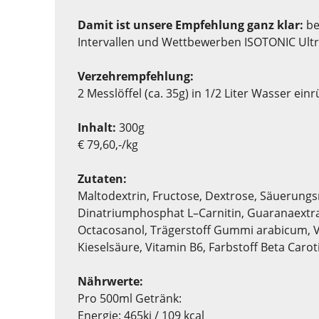
Damit ist unsere Empfehlung ganz klar:
be
Intervallen und Wettbewerben ISOTONIC Ultr
Verzehrempfehlung:
2 Messlöffel (ca. 35g) in 1/2 Liter Wasser ein
Inhalt:
300g
€ 79,60,-/kg
Zutaten:
Maltodextrin, Fructose, Dextrose, Säuerungs
Dinatriumphosphat L–Carnitin, Guaranaextra
Octacosanol, Trägerstoff Gummi arabicum, V
Kieselsäure, Vitamin B6, Farbstoff Beta Carot
Nährwerte:
Pro 500ml Getränk:
Energie: 465kj / 109 kcal