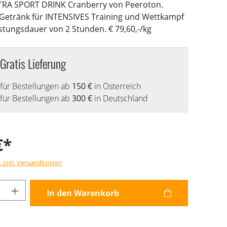
TRA SPORT DRINK Cranberry von Peeroton.
 Getränk für INTENSIVES Training und Wettkampf
stungsdauer von 2 Stunden. € 79,60,-/kg
Gratis Lieferung
für Bestellungen ab
150 €
in Österreich
für Bestellungen ab
300 €
in Deutschland
€*
. zzgl. Versandkosten
Anzahl: Gib den gewünschten Wert ein od
In den Warenkorb