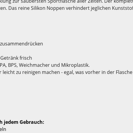
ung zur saubersten Sportflasche aller Zeiten. Der komplett 
n. Das reine Silikon Noppen verhindert jeglichen Kunststof
cht zusammendrücken
Getränk frisch
 BPA, BPS, Weichmacher und Mikroplastik.
hr leicht zu reinigen machen - egal, was vorher in der Flasch
ach jedem Gebrauch:
eln