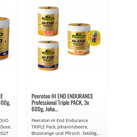
CE
Peeroton HI END ENDURANCE
Peerot
600g,
Professional Triple PACK, 3x
Profess
600g, Joha...
Johann
 DUO
Peeroton Hi End Endurance
Peerot
 Dose.
TRIPLE Pack, Johannisbeere,
Johanni
2027
Blutorange und Pfirsich. 3x600g
Mindes