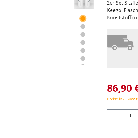
2er Set Sitzf
Keego. Flasc
Kunststoff (re
86,90 
Preise inkl. MwSt
Produkt 