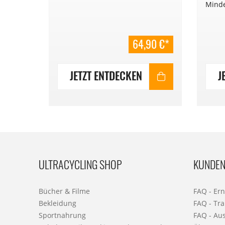
8/2026.
Minde
95 €*
64,90 €*
JETZT ENTDECKEN
J
ULTRACYCLING SHOP
KUNDEN
Bücher & Filme
FAQ - Er
Bekleidung
FAQ - Tra
Sportnahrung
FAQ - Au