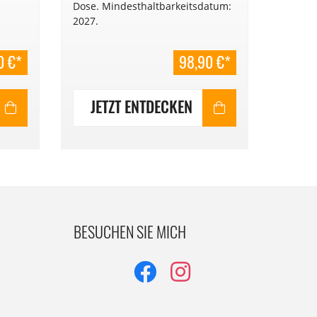
Dose. Mindesthaltbarkeitsdatum:
Nun au
2027.
Nachfül
0 €*
98,90 €*
JETZT ENTDECKEN
JE
BESUCHEN SIE MICH