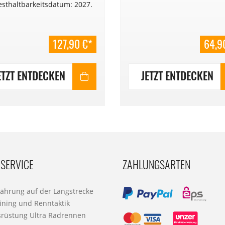
sthaltbarkeitsdatum: 2027.
127,90 €*
64,9
ETZT ENTDECKEN
JETZT ENTDECKEN
SERVICE
ZAHLUNGSARTEN
nährung auf der Langstrecke
ining und Renntaktik
srüstung Ultra Radrennen