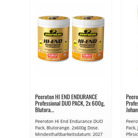
Peeroton HI END ENDURANCE
Peer
E,
Professional DUO PACK, 2x 600g,
Profe
Blutora...
Johann
Peeroton Hi End Endurance DUO
Peero
Pack, Blutorange. 2x600g Dose.
Pack,
NGE.
Mindesthaltbarkeitsdatum: 2027
Pfirs