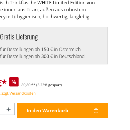
leisch Trinkflasche WHITE Limited Edition von
he innen aus Titan, außen aus robustem
cycelt): hygienisch, hochwertig, langlebig.
Gratis Lieferung
für Bestellungen ab
150 €
in Österreich
für Bestellungen ab
300 €
in Deutschland
€*
%
89,80 €*
(3.23% gespart)
. zzgl. Versandkosten
Anzahl: Gib den gewünschten Wert ein od
In den Warenkorb